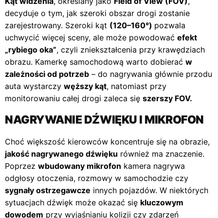
Kąt widzenia
, określany jako
Field of View (FOV)
,
decyduje o tym, jak szeroki obszar drogi zostanie
zarejestrowany. Szeroki kąt
(120–160°)
pozwala
uchwycić więcej sceny, ale może powodować
efekt
„rybiego oka”
, czyli zniekształcenia przy krawędziach
obrazu. Kamerkę samochodową warto dobierać
w
zależności od potrzeb
– do nagrywania głównie przodu
auta wystarczy
węższy kąt
, natomiast przy
monitorowaniu całej drogi zaleca się
szerszy FOV.
NAGRYWANIE DŹWIĘKU I MIKROFON
Choć większość kierowców koncentruje się na obrazie,
jakość nagrywanego dźwięku
również ma znaczenie.
Poprzez
wbudowany mikrofon
kamera nagrywa
odgłosy otoczenia, rozmowy w samochodzie czy
sygnały ostrzegawcze
innych pojazdów. W niektórych
sytuacjach dźwięk może okazać się
kluczowym
dowodem
przy wyjaśnianiu kolizji czy zdarzeń