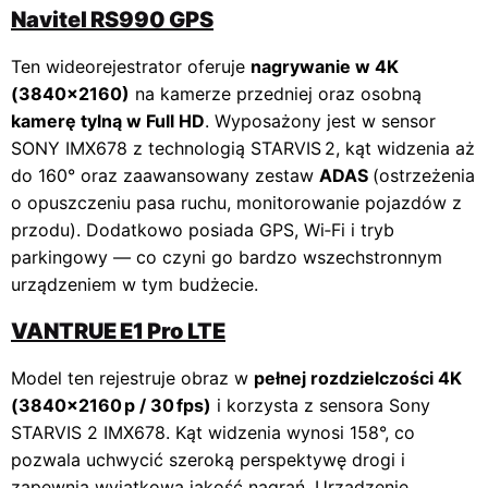
Navitel RS990 GPS
Ten wideorejestrator oferuje
nagrywanie w 4K
(3840×2160)
na kamerze przedniej oraz osobną
kamerę tylną w Full HD
. Wyposażony jest w sensor
SONY IMX678 z technologią STARVIS 2, kąt widzenia aż
do 160° oraz zaawansowany zestaw
ADAS
(ostrzeżenia
o opuszczeniu pasa ruchu, monitorowanie pojazdów z
przodu). Dodatkowo posiada GPS, Wi‑Fi i tryb
parkingowy — co czyni go bardzo wszechstronnym
urządzeniem w tym budżecie.
VANTRUE E1 Pro LTE
Model ten rejestruje obraz w
pełnej rozdzielczości 4K
(3840×2160 p / 30 fps)
i korzysta z sensora Sony
STARVIS 2 IMX678. Kąt widzenia wynosi 158°, co
pozwala uchwycić szeroką perspektywę drogi i
zapewnia wyjątkową jakość nagrań. Urządzenie