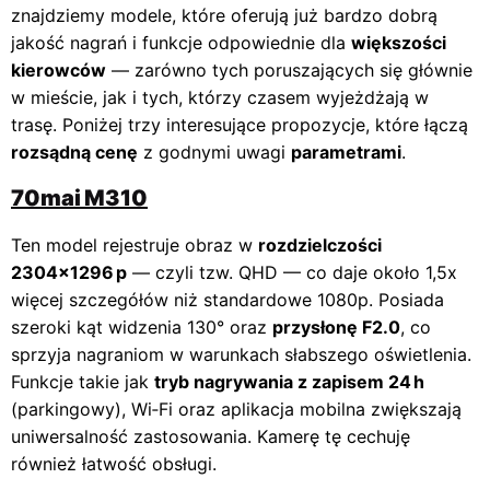
znajdziemy modele, które oferują już bardzo dobrą
jakość nagrań i funkcje odpowiednie dla
większości
kierowców
— zarówno tych poruszających się głównie
w mieście, jak i tych, którzy czasem wyjeżdżają w
trasę. Poniżej trzy interesujące propozycje, które łączą
rozsądną cenę
z godnymi uwagi
parametrami
.
70mai M310
Ten model rejestruje obraz w
rozdzielczości
2304×1296 p
— czyli tzw. QHD — co daje około 1,5x
więcej szczegółów niż standardowe 1080p. Posiada
szeroki kąt widzenia 130° oraz
przysłonę F2.0
, co
sprzyja nagraniom w warunkach słabszego oświetlenia.
Funkcje takie jak
tryb nagrywania z zapisem 24 h
(parkingowy), Wi‑Fi oraz aplikacja mobilna zwiększają
uniwersalność zastosowania. Kamerę tę cechuję
również łatwość obsługi.