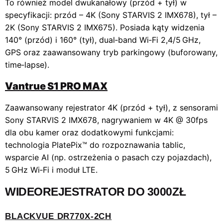
To również model dwukanałowy (przód + tył) w
specyfikacji: przód – 4K (Sony STARVIS 2 IMX678), tył –
2K (Sony STARVIS 2 IMX675). Posiada kąty widzenia
140° (przód) i 160° (tył), dual‑band Wi‑Fi 2,4/5 GHz,
GPS oraz zaawansowany tryb parkingowy (buforowany,
time‑lapse).
Vantrue S1 PRO MAX
Zaawansowany rejestrator 4K (przód + tył), z sensorami
Sony STARVIS 2 IMX678, nagrywaniem w 4K @ 30fps
dla obu kamer oraz dodatkowymi funkcjami:
technologia PlatePix™ do rozpoznawania tablic,
wsparcie AI (np. ostrzeżenia o pasach czy pojazdach),
5 GHz Wi‑Fi i moduł LTE.
WIDEOREJESTRATOR DO 3000ZŁ
BLACKVUE DR770X‑2CH