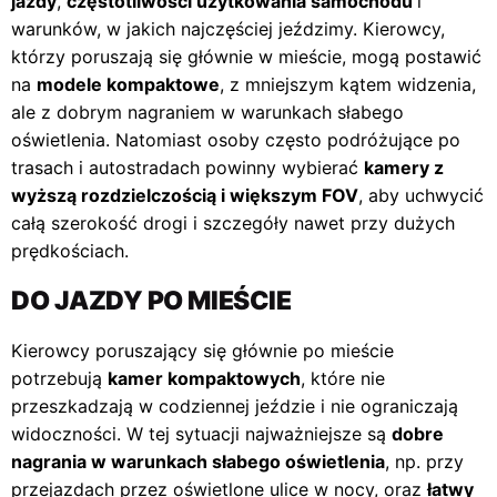
jazdy
,
częstotliwości użytkowania samochodu
i
warunków, w jakich najczęściej jeździmy. Kierowcy,
którzy poruszają się głównie w mieście, mogą postawić
na
modele kompaktowe
, z mniejszym kątem widzenia,
ale z dobrym nagraniem w warunkach słabego
oświetlenia. Natomiast osoby często podróżujące po
trasach i autostradach powinny wybierać
kamery z
wyższą rozdzielczością i większym FOV
, aby uchwycić
całą szerokość drogi i szczegóły nawet przy dużych
prędkościach.
DO JAZDY PO MIEŚCIE
Kierowcy poruszający się głównie po mieście
potrzebują
kamer kompaktowych
, które nie
przeszkadzają w codziennej jeździe i nie ograniczają
widoczności. W tej sytuacji najważniejsze są
dobre
nagrania w warunkach słabego oświetlenia
, np. przy
przejazdach przez oświetlone ulice w nocy, oraz
łatwy