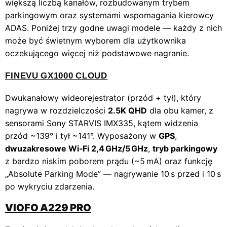
większą liczbą kanałów, rozbudowanym trybem
parkingowym oraz systemami wspomagania kierowcy
ADAS. Poniżej trzy godne uwagi modele — każdy z nich
może być świetnym wyborem dla użytkownika
oczekującego więcej niż podstawowe nagranie.
FINEVU GX1000 CLOUD
Dwukanałowy wideorejestrator (przód + tył), który
nagrywa w rozdzielczości
2.5K QHD
dla obu kamer, z
sensorami Sony STARVIS IMX335, kątem widzenia
przód ~139° i tył ~141°. Wyposażony w
GPS
,
dwuzakresowe Wi‑Fi 2,4 GHz/5 GHz
,
tryb parkingowy
z bardzo niskim poborem prądu (~5 mA) oraz funkcję
„Absolute Parking Mode” — nagrywanie 10 s przed i 10 s
po wykryciu zdarzenia.
VIOFO A229 PRO