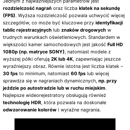
Jednym z najważniejszych parametrów jest
rozdzielczość nagrań
oraz liczba
klatek na sekundę
(FPS)
. Wyższa rozdzielczość pozwala uchwycić więcej
szczegółów, co może być kluczowe przy
identyfikacji
tablic rejestracyjnych
lub
znaków drogowych
w
trudnych warunkach oświetleniowych. Standardem w
większości kamer samochodowych jest jakość
Full HD
1080p (np. matryce SONY)
, natomiast modele z
wyższej półki oferują
2K lub 4K
, zapewniając jeszcze
wyraźniejszy obraz. Równie istotna jest liczba klatek –
30 fps
to minimum, natomiast
60 fps
lub więcej
sprawdza się w nagraniach dynamicznych,
np. przy
jeździe po autostradzie lub w ruchu miejskim
.
Najlepsze wideorejestratory obsługują również
technologię HDR
, która pozwala na doskonałe
odwzorowanie kolorów
i wyraźne nagrania.