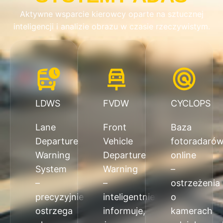
Aktywne wsparcie kierowcy oparte na sztucznej
inteligencji i analizie obrazu w
czasie rzeczywistym.
LDWS
FVDW
CYCLOPS
Lane
Front
Baza
Departure
Vehicle
fotoradaró
Warning
Departure
online
System
Warning
–
–
–
ostrzeżenia
precyzyjnie
inteligentnie
o
ostrzega
informuje,
kamerach