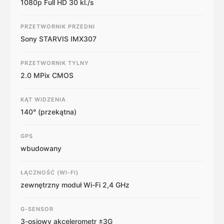
1080p Full HD 30 kl./s
PRZETWORNIK PRZEDNI
Sony STARVIS IMX307
PRZETWORNIK TYLNY
2.0 MPix CMOS
KĄT WIDZENIA
140° (przekątna)
GPS
wbudowany
ŁĄCZNOŚĆ (WI-FI)
zewnętrzny moduł Wi-Fi 2,4 GHz
G-SENSOR
3-osiowy akcelerometr ±3G