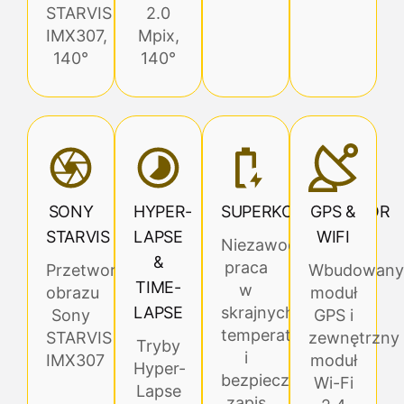
STARVIS
2.0
IMX307,
Mpix,
140°
140°
SONY
HYPER-
SUPERKONDENSATOR
GPS &
STARVIS
LAPSE
WIFI
Niezawodna
&
praca
Przetwornik
Wbudowany
TIME-
w
obrazu
moduł
LAPSE
skrajnych
Sony
GPS i
temperaturach
STARVIS
zewnętrzny
Tryby
i
IMX307
moduł
Hyper-
bezpieczny
Wi-Fi
Lapse
zapis