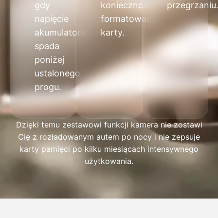
gdy
konieczności
przegrzaniu
napięcie
formatowania
akumulatora
karty.
spada
poniżej
ustalonego
progu.
Dzięki temu zestawowi funkcji kamera nie zostawi
Cię z rozładowanym autem po nocy i nie zepsuje
karty
pamięci po kilku miesiącach intensywnego
użytkowania.