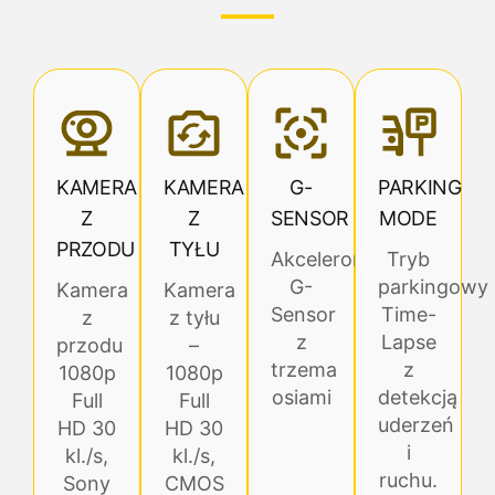
KAMERA
KAMERA
G-
PARKING
Z
Z
SENSOR
MODE
PRZODU
TYŁU
Akcelerometr
Tryb
G-
parkingowy
Kamera
Kamera
Sensor
Time-
z
z tyłu
z
Lapse
przodu
–
trzema
z
1080p
1080p
osiami
detekcją
Full
Full
uderzeń
HD 30
HD 30
i
kl./s,
kl./s,
ruchu.
Sony
CMOS