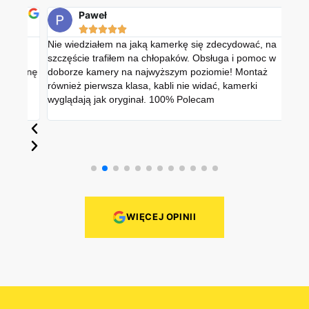
Paweł





Nie wiedziałem na jaką kamerkę się zdecydować, na
Pole
szczęście trafiłem na chłopaków. Obsługa i pomoc w
prof
cenę
doborze kamery na najwyższym poziomie! Montaż
jak 
również pierwsza klasa, kabli nie widać, kamerki
Fine
wyglądają jak oryginał. 100% Polecam
dzia
WIĘCEJ OPINII