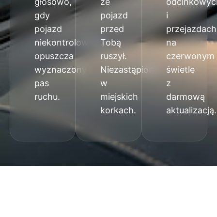
głosowo,
że
odcinkowyc
gdy
pojazd
i
pojazd
przed
przejazdach
niekontrolowanie
Tobą
na
opuszcza
ruszył.
czerwonym
wyznaczony
Niezastąpione
świetle
pas
w
z
ruchu.
miejskich
darmową
korkach.
aktualizacją.