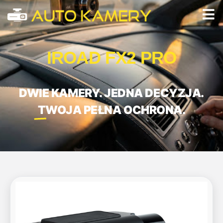
IROAD FX2 PRO
DWIE KAMERY. JEDNA DECYZJA.
TWOJA PEŁNA OCHRONA.