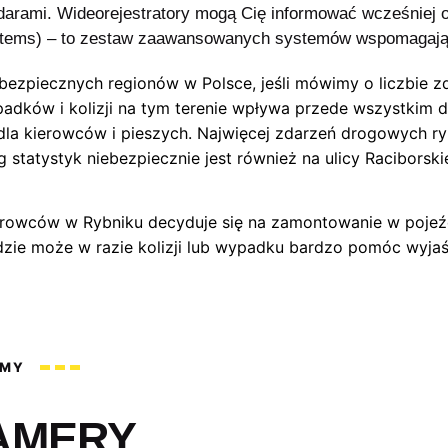
darami. Wideorejestratory mogą Cię informować wcześniej o
stems)
– to zestaw zaawansowanych systemów wspomagając
ebezpiecznych regionów w Polsce, jeśli mówimy o liczbie
dków i kolizji na tym terenie wpływa przede wszystkim duż
 dla kierowców i pieszych. Najwięcej zdarzeń drogowych ryb
 statystyk niebezpiecznie jest również na ulicy Raciborski
erowców w Rybniku decyduje się na zamontowanie w pojeźd
dzie może w razie kolizji lub wypadku bardzo pomóc wyjaś
AMY
AMERY