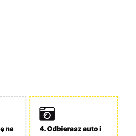
ę na
4. Odbierasz auto i