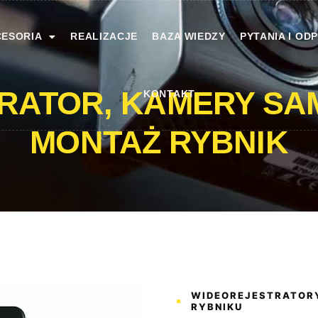
ESORIA
REALIZACJE
BAZA WIEDZY
PYTANIA I OD
RATOR, KAMERY S
KONTAKT
MONTAŻ RYBNIK
WIDEOREJESTRATOR
RYBNIKU