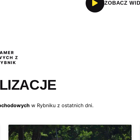
ZOBACZ WI
KAMER
WYCH Z
YBNIK
LIZACJE
mochodowych
w Rybniku z ostatnich dni.