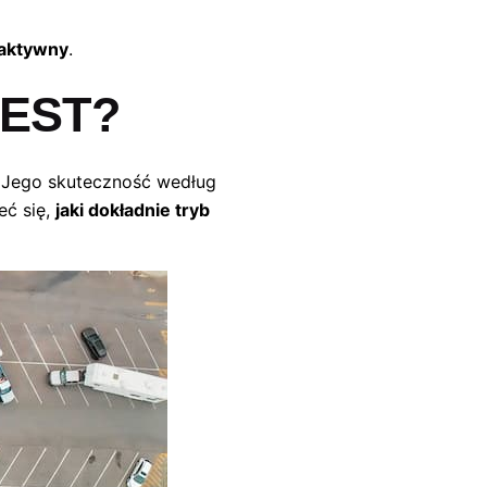
 aktywny
.
JEST?
.
Jego skuteczność według
eć się,
jaki dokładnie tryb