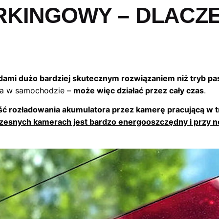
RKINGOWY – DLACZ
dami dużo bardziej skutecznym rozwiązaniem niż tryb p
nika w samochodzie –
może więc działać przez cały czas
.
ć rozładowania akumulatora przez kamerę pracującą w 
esnych kamerach jest bardzo energooszczędny i przy nor