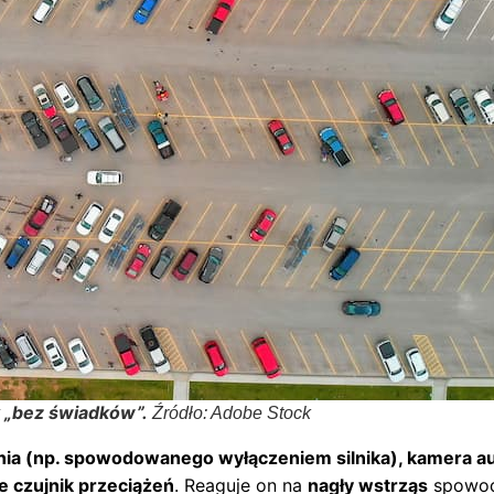
k „bez świadków”.
Źródło: Adobe Stock
ania (np. spowodowanego wyłączeniem silnika), kamera 
e czujnik przeciążeń
. Reaguje on na
nagły wstrząs
spowod