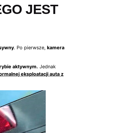
EGO JEST
asywny
. Po pierwsze,
kamera
trybie aktywnym.
Jednak
malnej eksploatacji auta z