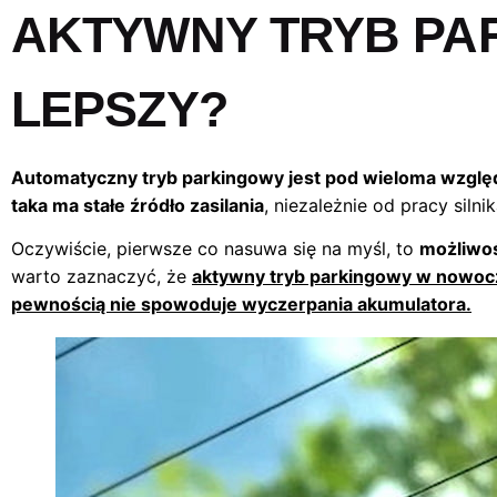
AKTYWNY TRYB PA
LEPSZY?
Automatyczny tryb parkingowy jest pod wieloma wzglę
taka ma stałe źródło zasilania
, niezależnie od pracy sil
Oczywiście, pierwsze co nasuwa się na myśl, to
możliwoś
warto zaznaczyć, że
aktywny tryb parkingowy w nowocz
pewnością nie spowoduje wyczerpania akumulatora.