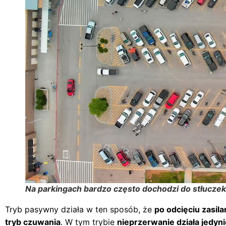
Na parkingach bardzo często dochodzi do stłucze
Tryb pasywny działa w ten sposób, że
po odcięciu zasil
tryb czuwania
. W tym trybie
nieprzerwanie działa jedyni