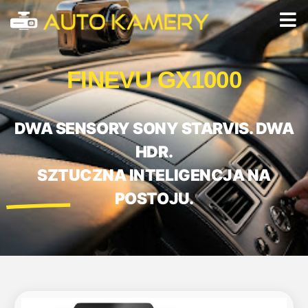
FINEVU GX1000
DWA SENSORY SONY STARVIS. DWA
HDR.
SZTUCZNA INTELIGENCJA NA
POSTOJU.