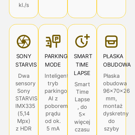
kl./s
SONY
PARKING
SMART
PŁASKA
STARVIS
MODE
TIME
OBUDOWA
LAPSE
Dwa
Inteligentny
Płaska
sensory
tryb
obudowa
Smart
Sony
parkingowy
96×70×26
Time
STARVIS
AI z
mm,
Lapse
IMX335
poborem
montaż
, do
(5,14
prądu
dyskretny
5×
Mpx)
od ok.
do
więcej
z HDR
5 mA
szyby
czasu