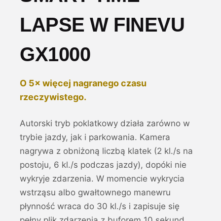
LAPSE W FINEVU
GX1000
O 5× więcej nagranego czasu
rzeczywistego.
Autorski tryb poklatkowy działa zarówno w
trybie jazdy, jak i parkowania. Kamera
nagrywa z obniżoną liczbą klatek (2 kl./s na
postoju, 6 kl./s podczas jazdy), dopóki nie
wykryje zdarzenia. W momencie wykrycia
wstrząsu albo gwałtownego manewru
płynność wraca do 30 kl./s i zapisuje się
pełny plik zdarzenia z buforem 10 sekund