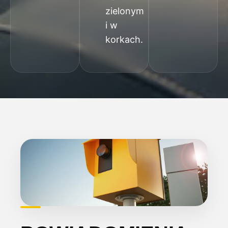
zielonym
i w
korkach.