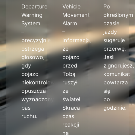
Departure
Vehicle
Po
Warning
Movement
określonym
System
Alarm
czasie
–
–
jazdy
precyzyjnie
Informacja,
sugeruje
ostrzega
że
przerwę.
głosowo,
pojazd
Jeśli
gdy
przed
zignorujesz,
pojazd
Tobą
komunikat
niekontrolowanie
ruszył
powtarza
opuszcza
ze
się
wyznaczony
świateł.
po
pas
Skraca
godzinie.
ruchu.
czas
reakcji
na