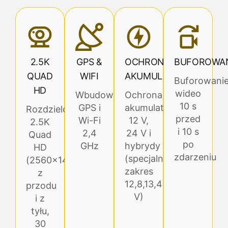
2.5K
GPS &
OCHRONA
BUFOROWA
QUAD
WIFI
AKUMULATORA
Buforowani
HD
wideo
Wbudowany
Ochrona
10 s
GPS i
akumulatora
Rozdzielczość
przed
Wi-Fi
12 V,
2.5K
i 10 s
2,4
24 V i
Quad
po
GHz
hybrydy
HD
zdarzeniu
(specjalny
(2560×1440p)
zakres
z
12,8,13,4
przodu
V)
i z
tyłu,
30