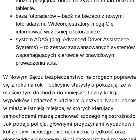
można podglądać obraz na żywo na smartfonie lub
tablecie.
baza fotoradarów
– bądź na bieżąco z nowymi
fotoradarami. Wideorejestratory mogą Cię
informować wcześniej o fotoradarze
system ADAS (ang. Advanced Driver Assistance
Systems)
– to zestaw zaawansowanych systemów
wspomagających kierowcę w prawidłowym
prowadzeniu auta
W Nowym Sączu bezpieczeństwo na drogach poprawia
się z roku na rok – policyjne statystyki pokazują, że w
mieście tym dochodzi do mniejszej liczby kolizji,
wypadków i zdarzeń z udziałem pieszych. Nadal jednak
w mieście istnieją miejsca, w których kierujący
samochodami muszą zachować szczególną ostrożność.
Jak podaje policja, głównymi przyczynami wypadków i
kolizji były: nieustąpienie, nadmierna prędkość oraz
nieprawidłowe manewry. Piesi natomiast byli sprawcami