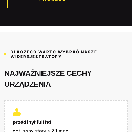
DLACZEGO WARTO WYBRAĆ NASZE
WIDEREJESTRATORY
NAJWAŻNIEJSZE CECHY
URZĄDZENIA
przód i tył full hd
opt. sony starvis 2.1 mpx