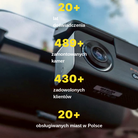
20
+
lat
doświadczenia
489
+
zamontowanych
kamer
430
+
zadowolonych
klientów
20
+
obsługiwanych miast w Polsce