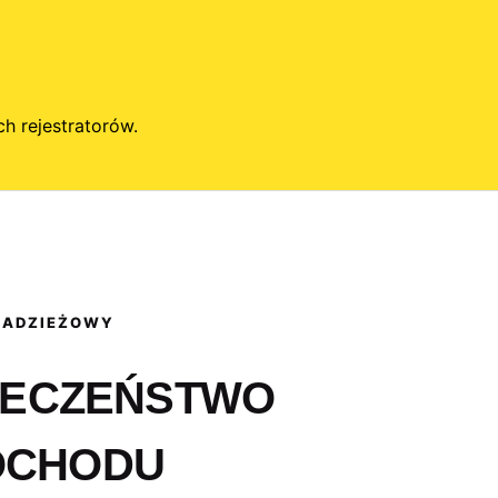
h rejestratorów.
RADZIEŻOWY
IECZEŃSTWO
OCHODU