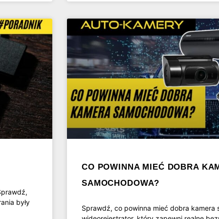
CO POWINNA MIEĆ DOBRA KA
SAMOCHODOWA?
 Sprawdź,
rania były
Sprawdź, co powinna mieć dobra kamera 
wideorejestrator, który zapewni realne be