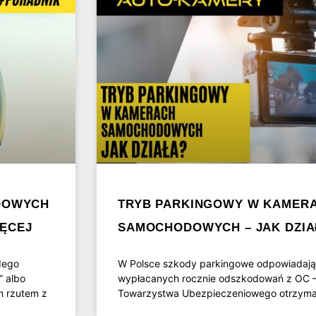
DOWYCH
TRYB PARKINGOWY W KAMER
IĘCEJ
SAMOCHODOWYCH – JAK DZIA
dego
W Polsce szkody parkingowe odpowiadają
” albo
wypłacanych rocznie odszkodowań z OC –
m rzutem z
Towarzystwa Ubezpieczeniowego otrzymać