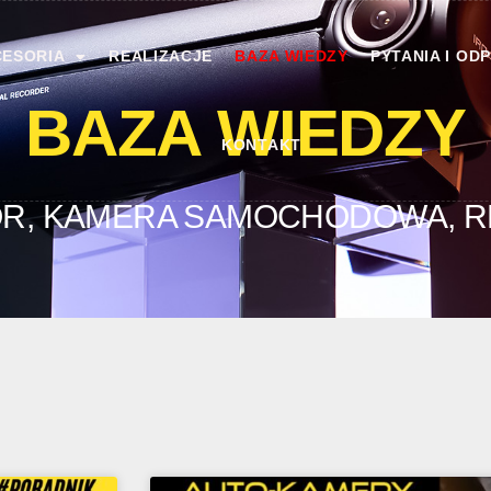
ESORIA
REALIZACJE
BAZA WIEDZY
PYTANIA I OD
BAZA WIEDZY
KONTAKT
R, KAMERA SAMOCHODOWA, R