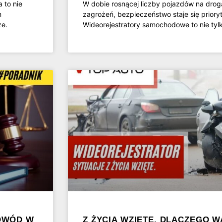
 to nie
W dobie rosnącej liczby pojazdów na drog
m
zagrożeń, bezpieczeństwo staje się prior
ze.
Wideorejestratory samochodowe to nie tyl
OWÓD W
Z ŻYCIA WZIĘTE. DLACZEGO 