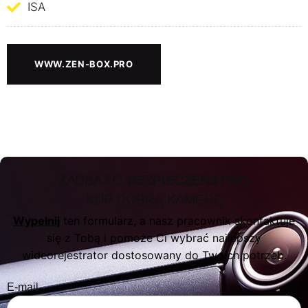
ISA
WWW.ZEN-BOX.PRO
ZADBAJ O
BEZPIECZEŃSTWO
KUP DOBRĄ KAMERĘ
Wypełnij
ten formularz, a nasz pracownik skontaktuje
się z Tobą i pomoże Ci wybrać najlepszy
wideorejestrator dostosowany do Twoich potrzeb.
E-mail